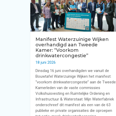
Terugverdientijd regenwatersysteem i
Subsidie voor grijswatersysteem in wo
Regenwatertanks
Regenwaterpompsystemen
Manifest Waterzuinige Wijken
overhandigd aan Tweede
Besturingssystemen voor regenwater
Kamer: “Voorkom
drinkwatercongestie”
18 juni 2026
Duurzaam wateradvies
Dinsdag 16 juni overhandigden we vanuit de
Bouwtafel Waterzuinige Wijken het manifest:
“voorkom drinkwatercongestie” aan de Tweede
Kamerleden van de vaste commissies
Volkshuisvesting en Ruimtelijke Ordening en
Infrastructuur & Waterstaat. Mijn Waterfabriek
onderschreef dit manifest als een van de 63
publieke en private organisaties die oproepen