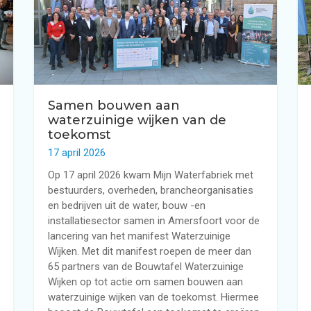
n woning
ning
Regenwatersysteem voo
Regenwaterfilters
Regenwaterfiltersyste
Samen bouwen aan
waterzuinige wijken van de
Waterdistributie in de 
toekomst
17 april 2026
Op 17 april 2026 kwam Mijn Waterfabriek met
bestuurders, overheden, brancheorganisaties
en bedrijven uit de water, bouw -en
installatiesector samen in Amersfoort voor de
lancering van het manifest Waterzuinige
Wijken. Met dit manifest roepen de meer dan
65 partners van de Bouwtafel Waterzuinige
Wijken op tot actie om samen bouwen aan
waterzuinige wijken van de toekomst. Hiermee