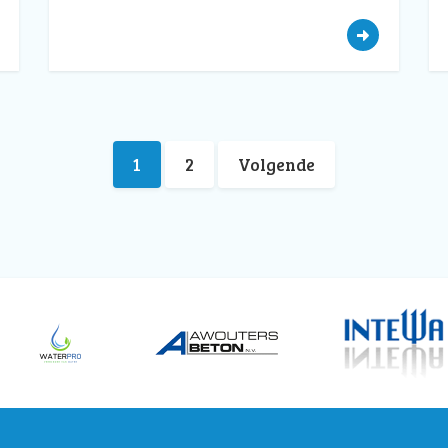
1
2
Volgende