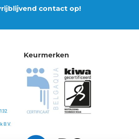
ijblijvend contact op!
Keurmerken
132
k B.V.