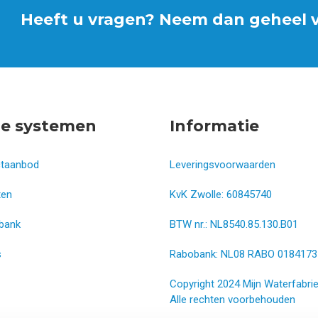
Heeft u vragen? Neem dan geheel vr
e systemen
Informatie
ctaanbod
Leveringsvoorwaarden
ten
KvK Zwolle: 60845740
bank
BTW nr.: NL8540.85.130.B01
s
Rabobank: NL08 RABO 0184173
Copyright 2024 Mijn Waterfabrie
Alle rechten voorbehouden