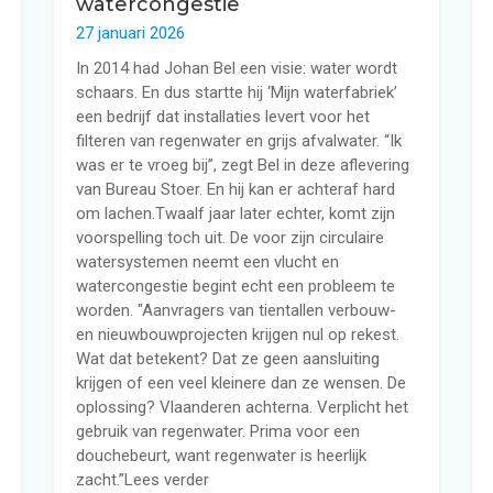
watercongestie
27 januari 2026
In 2014 had Johan Bel een visie: water wordt
schaars. En dus startte hij ‘Mijn waterfabriek’
een bedrijf dat installaties levert voor het
filteren van regenwater en grijs afvalwater. “Ik
was er te vroeg bij”, zegt Bel in deze aflevering
van Bureau Stoer. En hij kan er achteraf hard
om lachen.Twaalf jaar later echter, komt zijn
voorspelling toch uit. De voor zijn circulaire
watersystemen neemt een vlucht en
watercongestie begint echt een probleem te
worden. "Aanvragers van tientallen verbouw-
en nieuwbouwprojecten krijgen nul op rekest.
Wat dat betekent? Dat ze geen aansluiting
krijgen of een veel kleinere dan ze wensen. De
oplossing? Vlaanderen achterna. Verplicht het
gebruik van regenwater. Prima voor een
douchebeurt, want regenwater is heerlijk
zacht.”Lees verder