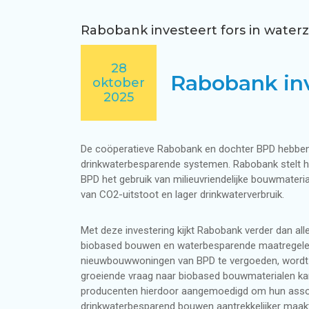
Terugverdientijd regenwatersysteem i
Subsidie voor grijswatersysteem in wo
Regenwatertanks
Rabobank investeert fors in wate
28
Regenwaterpompsystemen
Rabobank inv
oktober
2025
Besturingssystemen voor regenwater
De coöperatieve Rabobank en dochter BPD hebbe
drinkwaterbesparende systemen. Rabobank stelt hier
Duurzaam wateradvies
BPD het gebruik van milieuvriendelijke bouwmater
van CO2-uitstoot en lager drinkwaterverbruik.
Met deze investering kijkt Rabobank verder dan al
biobased bouwen en waterbesparende maatregelen
nieuwbouwwoningen van BPD te vergoeden, wordt de
groeiende vraag naar biobased bouwmaterialen ka
producenten hierdoor aangemoedigd om hun assorti
drinkwaterbesparend bouwen aantrekkelijker maakt