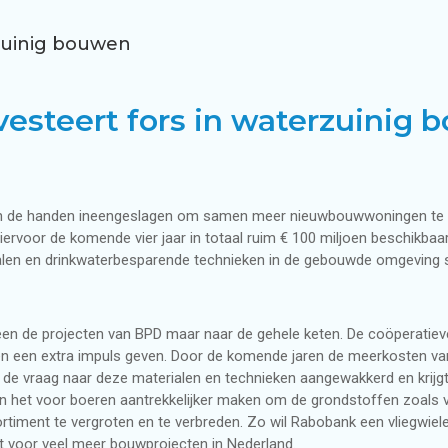
n woning
ning
Regenwatersysteem voo
Regenwaterfilters
rzuinig bouwen
Regenwaterfiltersyste
esteert fors in waterzuinig
Waterdistributie in de 
n de handen ineengeslagen om samen meer nieuwbouwwoningen te bo
voor de komende vier jaar in totaal ruim € 100 miljoen beschikbaar. 
ialen en drinkwaterbesparende technieken in de gebouwde omgeving s
leen de projecten van BPD maar naar de gehele keten. De coöperatiev
 een extra impuls geven. Door de komende jaren de meerkosten va
 vraag naar deze materialen en technieken aangewakkerd en krijgt d
n het voor boeren aantrekkelijker maken om de grondstoffen zoals 
ment te vergroten en te verbreden. Zo wil Rabobank een vliegwiele
 voor veel meer bouwprojecten in Nederland.