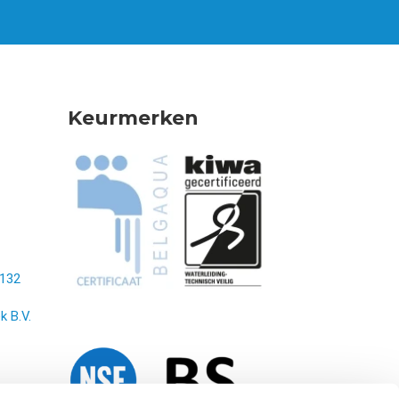
Keurmerken
132
k B.V.