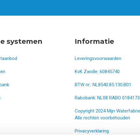
e systemen
Informatie
ctaanbod
Leveringsvoorwaarden
ten
KvK Zwolle: 60845740
bank
BTW nr.: NL8540.85.130.B01
s
Rabobank: NL08 RABO 0184173
Copyright 2024 Mijn Waterfabrie
Alle rechten voorbehouden
Privacyverklaring