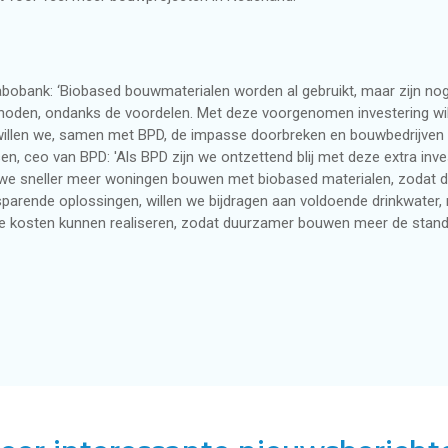
abobank: ‘Biobased bouwmaterialen worden al gebruikt, maar zijn n
thoden, ondanks de voordelen. Met deze voorgenomen investering wi
willen we, samen met BPD, de impasse doorbreken en bouwbedrijven 
en, ceo van BPD: 'Als BPD zijn we ontzettend blij met deze extra i
we sneller meer woningen bouwen met biobased materialen, zodat
parende oplossingen, willen we bijdragen aan voldoende drinkwater
 kosten kunnen realiseren, zodat duurzamer bouwen meer de standa