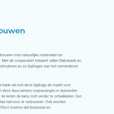
r bedrijven en projecten
men
 bouwen
woning
uwen met natuurlijke materialen en
Met dit coöperatief initiatief willen Rabobank en
timuleren en zo bijdragen aan het verminderen
e bank wil met deze bijdrage de markt voor
n deze duurzamere toepassingen in duizenden
e keten de kans zich verder te ontwikkelen. Een
vlas hiervoor te verbouwen. Ook worden
ffect creëren dat biobased en