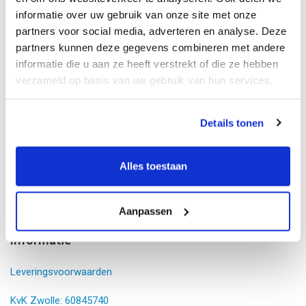
+31 (0)85 - 0471014
informatie over uw gebruik van onze site met onze
Volg ons ook via socialmedia
partners voor social media, adverteren en analyse. Deze
partners kunnen deze gegevens combineren met andere
informatie die u aan ze heeft verstrekt of die ze hebben
verzameld op basis van uw gebruik van hun services.
Onze systemen
Productaanbod
Details tonen
Projecten
Alles toestaan
Kennisbank
Nieuws
Aanpassen
Informatie
Leveringsvoorwaarden
KvK Zwolle: 60845740