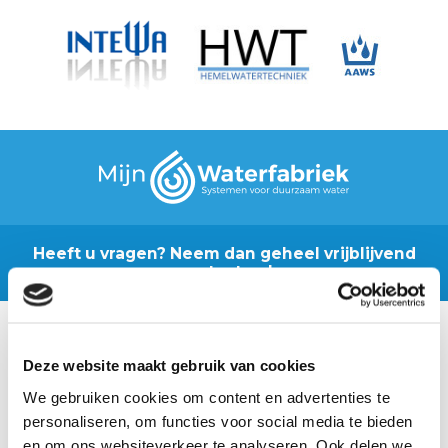
Heeft u vragen? Neem dan geheel vrijblijvend
contact op!
Contactgegevens
Deze website maakt gebruik van cookies
Bruchterweg 88 (WA36)
We gebruiken cookies om content en advertenties te
7772 BJ
Hardenberg
personaliseren, om functies voor social media te bieden
en om ons websiteverkeer te analyseren. Ook delen we