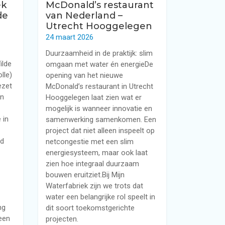
ek
McDonald’s restaurant
de
van Nederland –
Utrecht Hooggelegen
24 maart 2026
Duurzaamheid in de praktijk: slim
ilde
omgaan met water én energieDe
lle)
opening van het nieuwe
ezet
McDonald’s restaurant in Utrecht
jn
Hooggelegen laat zien wat er
mogelijk is wanneer innovatie en
 in
samenwerking samenkomen. Een
project dat niet alleen inspeelt op
ld
netcongestie met een slim
energiesysteem, maar ook laat
zien hoe integraal duurzaam
bouwen eruitziet.Bij Mijn
Waterfabriek zijn we trots dat
water een belangrijke rol speelt in
ng
dit soort toekomstgerichte
een
projecten.