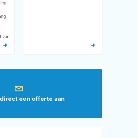
eege
ang.
t van
direct een offerte aan