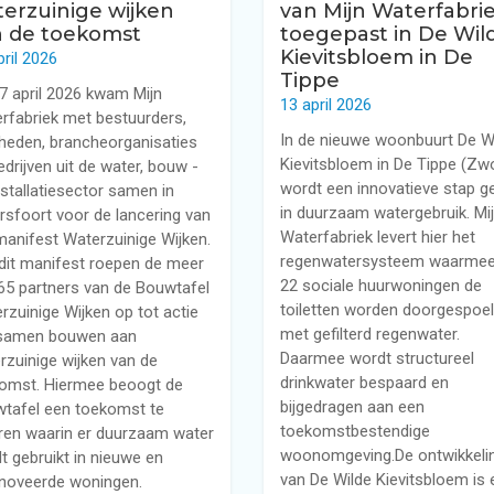
erzuinige wijken
van Mijn Waterfabri
n de toekomst
toegepast in De Wil
Kievitsbloem in De
pril 2026
Tippe
7 april 2026 kwam Mijn
13 april 2026
rfabriek met bestuurders,
In de nieuwe woonbuurt De W
heden, brancheorganisaties
Kievitsbloem in De Tippe (Zwo
edrijven uit de water, bouw -
wordt een innovatieve stap g
nstallatiesector samen in
in duurzaam watergebruik. Mi
sfoort voor de lancering van
Waterfabriek levert hier het
manifest Waterzuinige Wijken.
regenwatersysteem waarmee
dit manifest roepen de meer
22 sociale huurwoningen de
65 partners van de Bouwtafel
toiletten worden doorgespoe
rzuinige Wijken op tot actie
met gefilterd regenwater.
samen bouwen aan
Daarmee wordt structureel
rzuinige wijken van de
drinkwater bespaard en
omst. Hiermee beoogt de
bijgedragen aan een
tafel een toekomst te
toekomstbestendige
ren waarin er duurzaam water
woonomgeving.De ontwikkeli
t gebruikt in nieuwe en
van De Wilde Kievitsbloem is 
noveerde woningen.