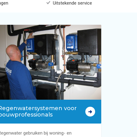
ngen
Uitstekende service
r bedrijven en projecten
men
woning
Regenwatersystemen voor
bouwprofessionals
Regenwater gebruiken bij woning- en