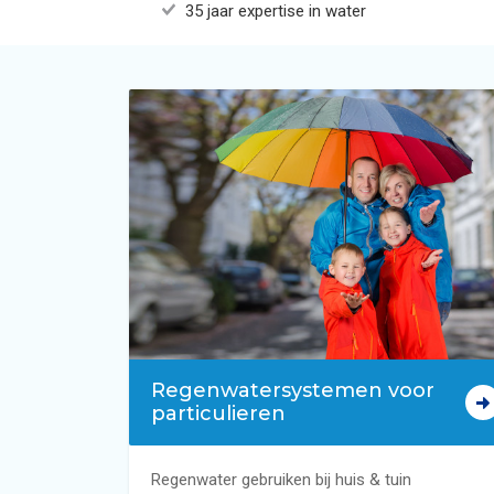
35 jaar expertise in water
Terugverdientijd regenwatersysteem i
Subsidie voor grijswatersysteem in wo
Regenwatertanks
Regenwaterpompsystemen
Besturingssystemen voor regenwater
Duurzaam wateradvies
Regenwatersystemen voor
particulieren
Regenwater gebruiken bij huis & tuin