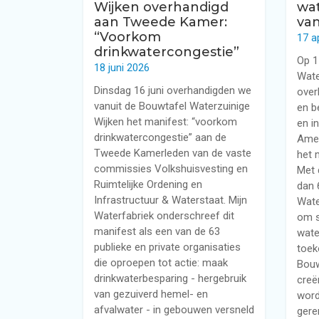
Wijken overhandigd
wat
aan Tweede Kamer:
va
“Voorkom
17 a
drinkwatercongestie”
Op 1
18 juni 2026
Wate
Dinsdag 16 juni overhandigden we
over
vanuit de Bouwtafel Waterzuinige
en b
Wijken het manifest: “voorkom
en i
drinkwatercongestie” aan de
Amer
Tweede Kamerleden van de vaste
het 
commissies Volkshuisvesting en
Met 
Ruimtelijke Ordening en
dan 
Infrastructuur & Waterstaat. Mijn
Wate
Waterfabriek onderschreef dit
om 
manifest als een van de 63
wate
publieke en private organisaties
toek
die oproepen tot actie: maak
Bouw
drinkwaterbesparing - hergebruik
creë
van gezuiverd hemel- en
word
afvalwater - in gebouwen versneld
gere