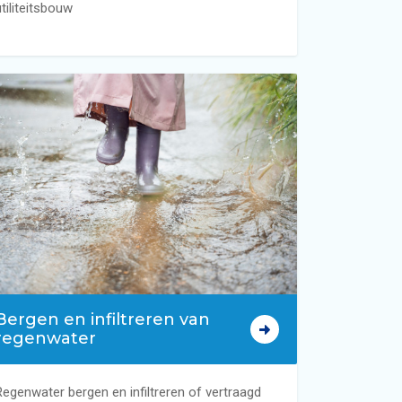
utiliteitsbouw
Bergen en infiltreren van
regenwater
Regenwater bergen en infiltreren of vertraagd