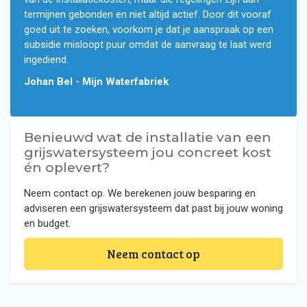
termijnen gebonden en niet altijd actief. Door dit vooraf
goed uit te zoeken, voorkom je dat je aanspraak op een
subsidie misloopt puur omdat de aanvraag te laat werd
ingediend.
Johan Bel - Mijn Waterfabriek
Benieuwd wat de installatie van een
grijswatersysteem jou concreet kost
én oplevert?
Neem contact op. We berekenen jouw besparing en
adviseren een grijswatersysteem dat past bij jouw woning
en budget.
Neem contact op