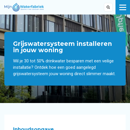
Grijswatersysteem installeren
in jouw woning
Wil je 30 tot 50% drinkwater besparen met een veilige
installatie? Ontdek hoe een goed aangelegd
grijswatersysteem jouw woning direct slimmer maakt.
Inhoudsopgave