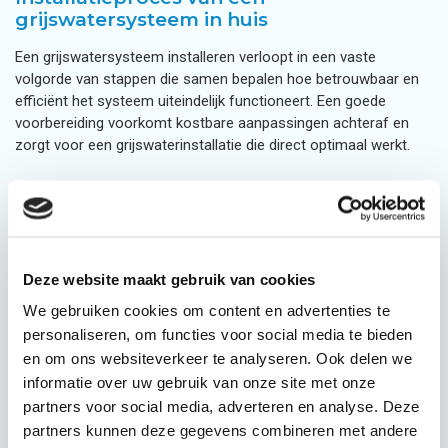
grijswatersysteem in huis
Een grijswatersysteem installeren verloopt in een vaste
volgorde van stappen die samen bepalen hoe betrouwbaar en
efficiënt het systeem uiteindelijk functioneert. Een goede
voorbereiding voorkomt kostbare aanpassingen achteraf en
zorgt voor een grijswaterinstallatie die direct optimaal werkt.
Hoe verlopen de technische inspectie en
scheiding van leidingen in een woning?
De installatie van een grijswatersysteem begint met een
Deze website maakt gebruik van cookies
grondige technische inspectie van het bestaande leidingwerk in
jouw woning. Een installateur brengt in kaart welke
We gebruiken cookies om content en advertenties te
afvoerleidingen geschikt zijn om grijswater op te vangen en
personaliseren, om functies voor social media te bieden
welke aanpassingen nodig zijn om grijswater te scheiden van
en om ons websiteverkeer te analyseren. Ook delen we
zwart water.
informatie over uw gebruik van onze site met onze
partners voor social media, adverteren en analyse. Deze
De scheiding van grijswater en zwart water is in Nederland
partners kunnen deze gegevens combineren met andere
technisch en wettelijk verplicht volgens de NEN 1006-norm.