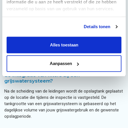
informatie die u aan ze heeft verstrekt of die ze hebben
Grijswater van douche, bad en wastafel mag nooit worden
verzameld op basis van uw gebruik van hun services.
vermengd met toiletwater, omdat dit de drinkwaterkwaliteit in
gevaar brengt en niet voldoet aan de wettelijke eisen voor
drinkwaterinstallaties.
Details tonen
Bij bestaande woningen bepaalt de toegankelijkheid van de
Alles toestaan
afvoerleidingen in vloeren en wanden hoeveel aanpassingen
aan de leidingen de installateur moet doen.
Aanpassen
Hoe verlopen de plaatsing van opslagtanks en
de integratie van filters bij een
grijswatersysteem?
Na de scheiding van de leidingen wordt de opslagtank geplaatst
op de locatie die tijdens de inspectie is vastgesteld. De
tankgrootte van een grijswatersysteem is gebaseerd op het
dagelijkse volume van jouw grijswatergebruik en de gewenste
opslagperiode.