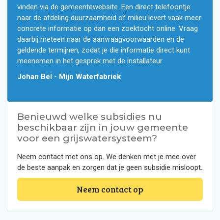
vinden via de gemeentewebsite. Een direct telefoontje
naar de afdeling duurzaamheid of milieu levert vaak meer
concrete informatie op dan een zoektocht online. Vraag
daarbij meteen naar de aanvraagvoorwaarden en de
geldende termijnen, zodat je die informatie direct kunt
meenemen in het gesprek met de installateur.
Johan Bel - Mijn Waterfabriek
Benieuwd welke subsidies nu
beschikbaar zijn in jouw gemeente
voor een grijswatersysteem?
Neem contact met ons op. We denken met je mee over
de beste aanpak en zorgen dat je geen subsidie misloopt.
Neem contact op