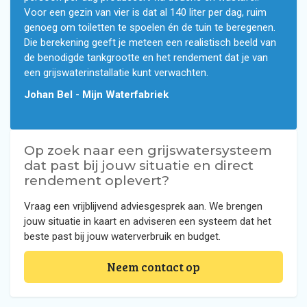
Voor een gezin van vier is dat al 140 liter per dag, ruim
genoeg om toiletten te spoelen én de tuin te beregenen.
Die berekening geeft je meteen een realistisch beeld van
de benodigde tankgrootte en het rendement dat je van
een grijswaterinstallatie kunt verwachten.
Johan Bel - Mijn Waterfabriek
Op zoek naar een grijswatersysteem
dat past bij jouw situatie en direct
rendement oplevert?
Vraag een vrijblijvend adviesgesprek aan. We brengen
jouw situatie in kaart en adviseren een systeem dat het
beste past bij jouw waterverbruik en budget.
Neem contact op