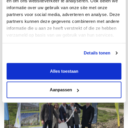
en om ons websiteverkeer te analyseren. Ook delen we
uit de water, bouw -en installatiesector samen in
informatie over uw gebruik van onze site met onze
Amersfoort voor de lancering van het manifest
partners voor social media, adverteren en analyse. Deze
Waterzuinige Wijken. Met dit manifest roepen de meer
partners kunnen deze gegevens combineren met andere
dan 65 partners van de Bouwtafel Waterzuinige Wijken op
informatie die u aan ze heeft verstrekt of die ze hebben
tot actie om samen bouwen aan waterzuinige wijken van
verzameld op basis van uw gebruik van hun services.
de toekomst. Hiermee beoogt de Bouwtafel een
toekomst te creëren waarin er duurzaam water wordt
gebruikt in nieuwe en gerenoveerde woningen.
Details tonen
Alles toestaan
Aanpassen