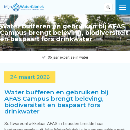
Water bufferen en gebruiken bij AFAS
Campus brengt beleving, biodiversiteit
en bespaart fors drinkwater
35 jaar expertise in water
24 maart 2026
Water bufferen en gebruiken bij
AFAS Campus brengt beleving,
biodiversiteit en bespaart fors
drinkwater
Softwareontwikkelaar AFAS in Leusden breidde haar