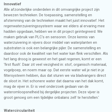
Innovatief
Alle afzonderlijke onderdelen in dit omvangrijke project zijn
bewezen technieken. De toepassing, samenstelling en
afstemming van de technieken maakt het juist innovatief. Het
regenwaterzuiveringssysteem waar we elders al ervaring mee
hadden opgedaan, hebben we in dit project geïntegreerd. We
maken gebruik van PLC’s en sensoren. Onze kennis van
waterzuivering in vijvers door middel van waterplanten en
substraten is ook een belangrijke pijler. De samenstelling en
daardoor ook de kwaliteit van het water kan flink verschillen. Als
het lang droog is geweest en het gaat regenen, komt er een
‘first flush’. Daar zit veel viezigheid in: stof, organisch materiaal,
vogelpoep, en noem maar op. Dat eerste water wil je niet in je
filtersysteem hebben, dus dat sturen we via bladvangers direct
de sloot in. Het schonere water dat daarna van het dak komt,
mag de vijver in. Er is veel onderzoek gedaan van de
wateromloopsnelheid bij dergelijke projecten. Deze vijver is
groot genoeg om een tijdelijke onbalans zelf te herstellen.’
Watercirculariteit