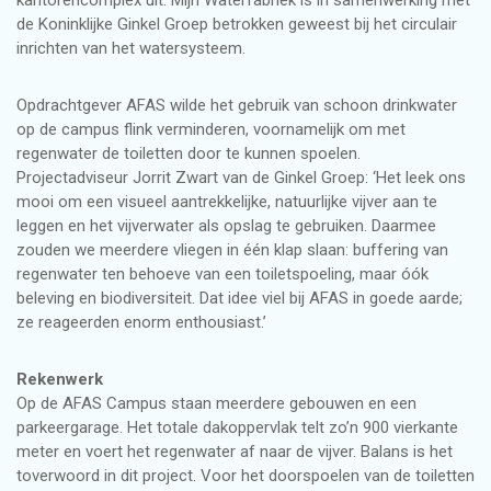
kantorencomplex uit. Mijn Waterfabriek is in samenwerking met
de Koninklijke Ginkel Groep
betrokken geweest bij het circulair
inrichten van het watersysteem.
Opdrachtgever AFAS wilde het gebruik van schoon drinkwater
op de campus flink verminderen, voornamelijk om met
regenwater de toiletten door te kunnen spoelen.
Projectadviseur Jorrit Zwart van de Ginkel Groep: ‘Het leek ons
mooi om een visueel aantrekkelijke, natuurlijke vijver aan te
leggen en het vijverwater als opslag te gebruiken. Daarmee
zouden we meerdere vliegen in één klap slaan: buffering van
regenwater ten behoeve van een toiletspoeling, maar óók
beleving en biodiversiteit. Dat idee viel bij AFAS in goede aarde;
ze reageerden enorm enthousiast.’
Rekenwerk
Op de AFAS Campus staan meerdere gebouwen en een
parkeergarage. Het totale dakoppervlak telt zo’n 900 vierkante
meter en voert het regenwater af naar de vijver. Balans is het
toverwoord in dit project. Voor het doorspoelen van de toiletten