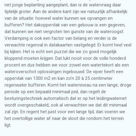
net jonge beplanting aangeplant, dan is de watervraag daar
tijdelijk groter. Aan de andere kant zijn we natuurlijk afhankelijk
van de situatie: hoeveel water kunnen we opvangen en
bufferen? Het dakoppervlak van een gebouw is een gegeven,
dat kunnen we niet vergroten ten gunste van de wateroogst.
Verdamping is ook een factor van belang en verder is de
verwachte regenval in datakaarten vastgelegd. Er komt heel veel
bij kijken. Het is echt een puzzel die we zo goed mogelijk
kloppend moeten krijgen. Dat lukt nooit voor de volle honderd
procent en dus hebben we voor zowel een watertekort als een
wateroverschot oplossingen ingebouwd. De vijver heeft een
oppervlak van 1300 m2 en kan zo’n 20 à 25 centimeter
regenwater bufferen. Komt het waterniveau na een lange, droge
periode op een bepaald minimaal peil, dan regelt de
besturingstechniek automatisch dat er op het leidingwaternet
wordt overgeschakeld, ook al verwachten we dat dit minimaal
zal zijn. En regent het juist voor een lange tijd, dan voeren we
het overtollige water af naar de sloot die rondom het terrein
ligt.