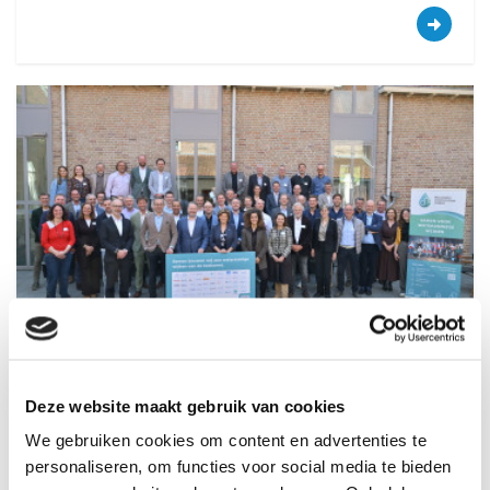
Samen bouwen aan waterzuinige
wijken van de toekomst
Deze website maakt gebruik van cookies
17 april 2026
We gebruiken cookies om content en advertenties te
Op 17 april 2026 kwam Mijn Waterfabriek met
personaliseren, om functies voor social media te bieden
bestuurders, overheden, brancheorganisaties en bedrijven